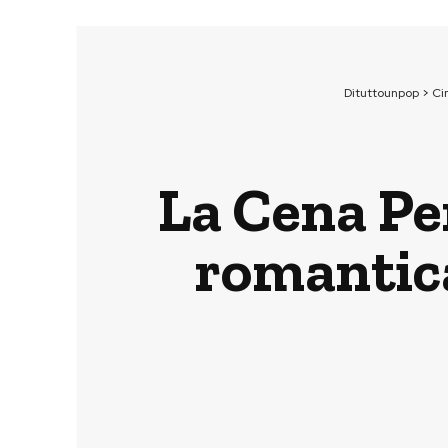
Dituttounpop
>
Ci
La Cena Per
romantica