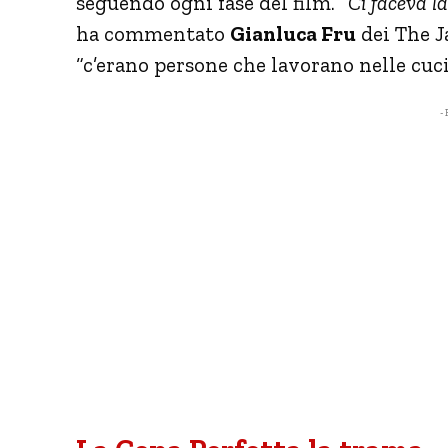
seguendo ogni fase del film. “
Ci faceva l
ha commentato
Gianluca Fru
dei The J
“c’erano persone che lavorano nelle cuci
- 