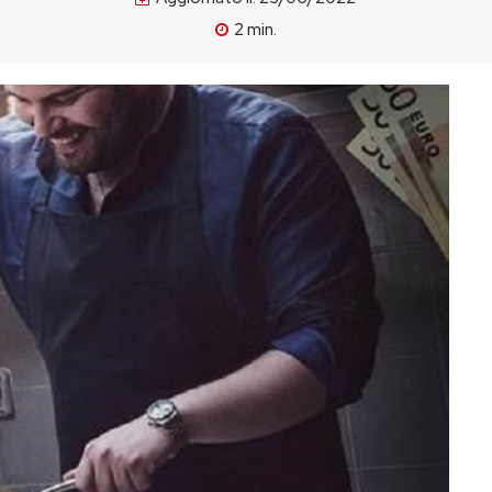
2
min.