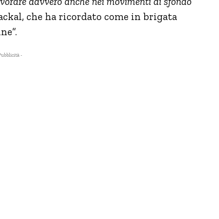
avorare davvero anche nei movimenti di sfondo
”
ackal, che ha ricordato come in brigata
ne”.
Pubblicità -