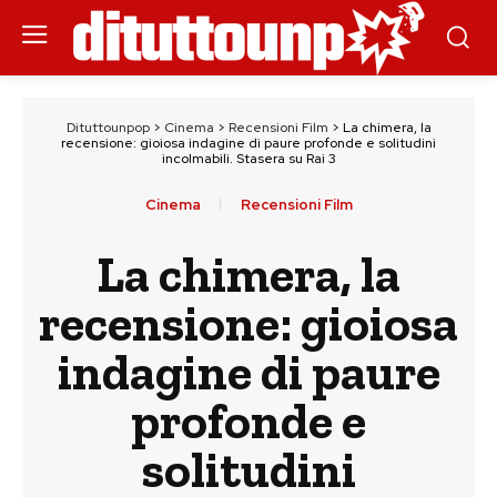
Dituttounpop
>
Cinema
>
Recensioni Film
>
La chimera, la
recensione: gioiosa indagine di paure profonde e solitudini
incolmabili. Stasera su Rai 3
Cinema
Recensioni Film
La chimera, la
recensione: gioiosa
indagine di paure
profonde e
solitudini