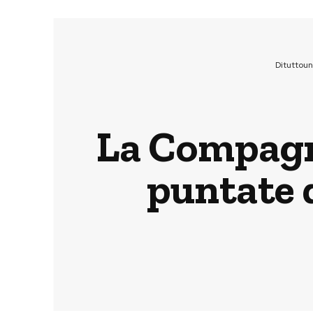
Dituttou
La Compagni
puntate d