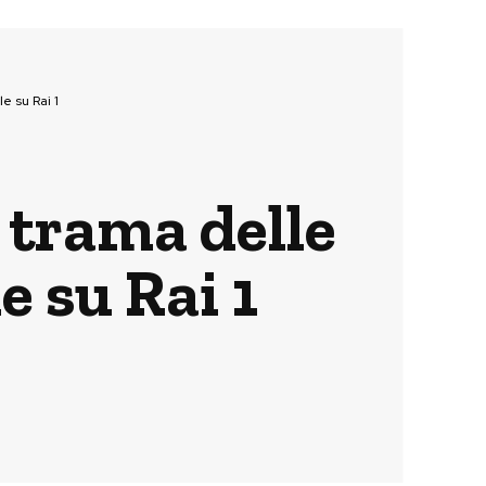
e su Rai 1
 trama delle
 su Rai 1