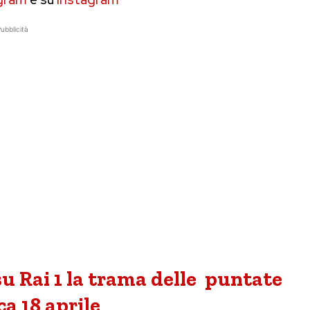
ubblicità
u Rai 1 la trama delle puntate
a 18 aprile