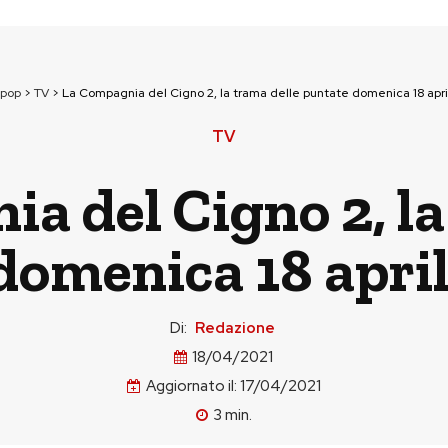
npop
>
TV
>
La Compagnia del Cigno 2, la trama delle puntate domenica 18 april
TV
a del Cigno 2, la
omenica 18 aprile
Di:
Redazione
18/04/2021
Aggiornato il:
17/04/2021
3
min.