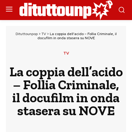
Dituttounpop
>
TV
>
La coppia dell’acido – Follia Criminale, il
docufilm in onda stasera su NOVE
TV
La coppia dell’acido
– Follia Criminale,
il docufilm in onda
stasera su NOVE