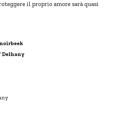
roteggere il proprio amore sarà quasi
anoirbeek
” Delhany
any