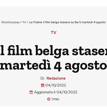
Dituttounpop
>
TV
>
Le Fidele il film belga stasera su Rai 5 martedì 4 agosto
TV
il film belga stase
martedì 4 agosto
Di:
Redazione
04/10/2022
Aggiornato il:
04/10/2022
1
min.