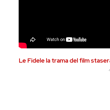
Le Fidele la trama del film staser
- 