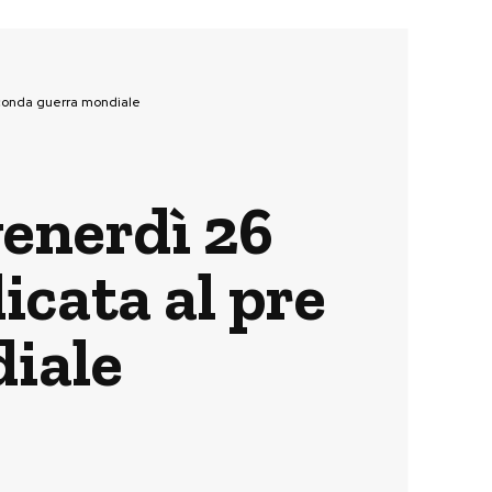
econda guerra mondiale
venerdì 26
icata al pre
iale