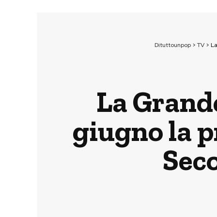
Dituttounpop
>
TV
>
La
La Grande
giugno la p
Sec