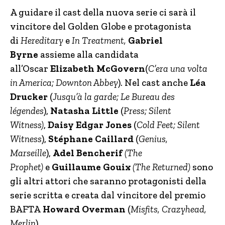
A guidare il cast della nuova serie ci sarà il
vincitore del Golden Globe e protagonista
di
Hereditary
e
In Treatment,
Gabriel
Byrne
assieme alla candidata
all’Oscar
Elizabeth McGovern
(
C’era una volta
in America; Downton Abbey
). Nel cast anche
Léa
Drucker
(
Jusqu’à la garde; Le Bureau des
légendes
),
Natasha Little
(
Press; Silent
Witness)
,
Daisy Edgar Jones
(
Cold Feet; Silent
Witness
),
Stéphane Caillard
(
Genius,
Marseille
),
Adel Bencherif
(The
Prophet)
e
Guillaume Gouix
(The Returned)
sono
gli altri attori che saranno protagonisti della
serie scritta e creata dal vincitore del premio
BAFTA
Howard Overman
(
Misfits, Crazyhead,
Merlin
).