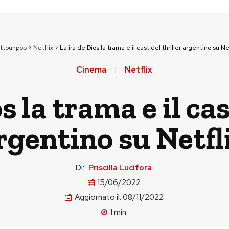
uttounpop
>
Netflix
>
La ira de Dios la trama e il cast del thriller argentino su Ne
Cinema
Netflix
s la trama e il cas
rgentino su Netfl
Di:
Priscilla Lucifora
15/06/2022
Aggiornato il:
08/11/2022
1
min.