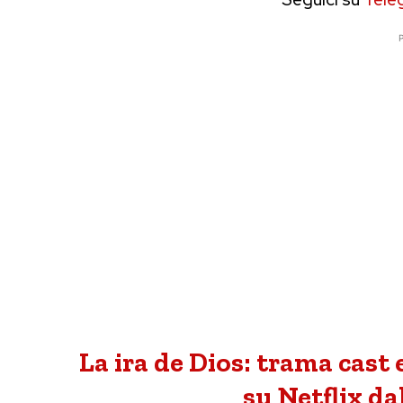
P
La ira de Dios: trama cast e
su Netflix da