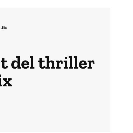
tflix
t del thriller
ix