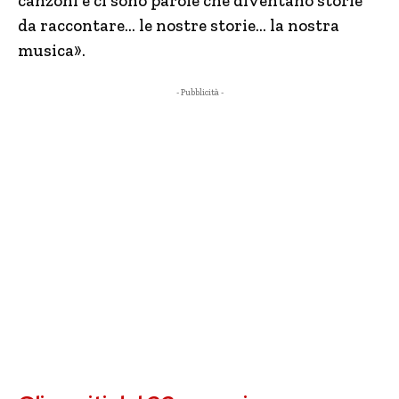
canzoni e ci sono parole che diventano storie
da raccontare… le nostre storie… la nostra
musica».
- Pubblicità -