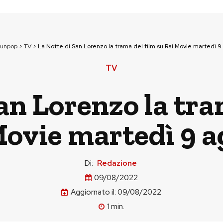
ounpop
>
TV
>
La Notte di San Lorenzo la trama del film su Rai Movie martedì 9
TV
an Lorenzo la tra
Movie martedì 9 a
Di:
Redazione
09/08/2022
Aggiornato il:
09/08/2022
1
min.