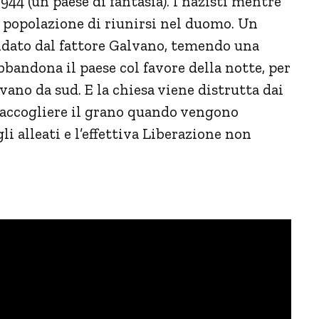
944 (un paese di fantasia). I nazisti mentre
a popolazione di riunirsi nel duomo. Un
idato dal fattore Galvano, temendo una
bbandona il paese col favore della notte, per
ano da sud. E la chiesa viene distrutta dai
 raccogliere il grano quando vengono
gli alleati e l’effettiva Liberazione non