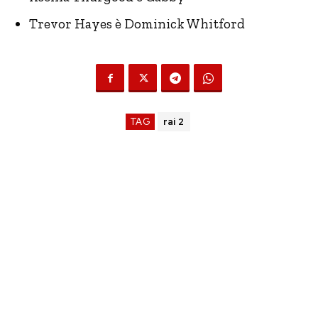
Trevor Hayes è Dominick Whitford
TAG
rai 2