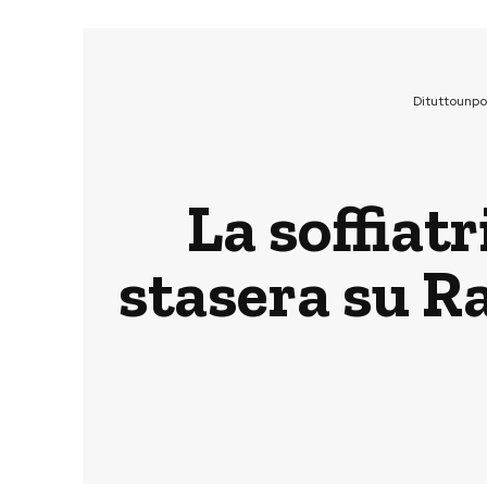
Dituttounp
La soffiatr
stasera su R