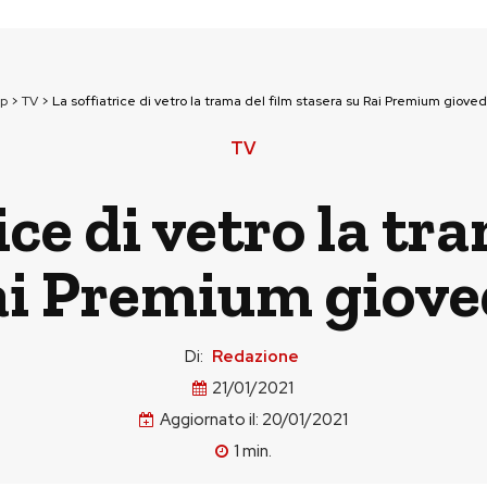
op
>
TV
>
La soffiatrice di vetro la trama del film stasera su Rai Premium gioved
TV
ice di vetro la tr
ai Premium giove
Di:
Redazione
21/01/2021
Aggiornato il:
20/01/2021
1
min.