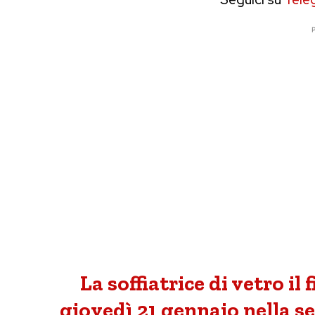
P
La soffiatrice di vetro i
giovedì 21 gennaio nella se