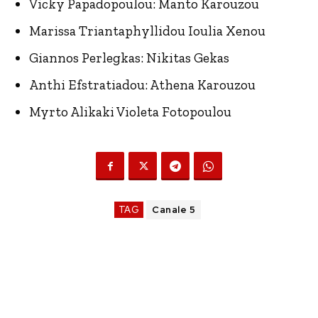
Vicky Papadopoulou: Manto Karouzou
Marissa Triantaphyllidou Ioulia Xenou
Giannos Perlegkas: Nikitas Gekas
Anthi Efstratiadou: Athena Karouzou
Myrto Alikaki Violeta Fotopoulou
TAG
Canale 5