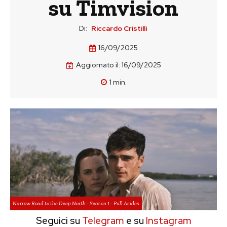
su Timvision
Di:
Riccardo Cristilli
16/09/2025
Aggiornato il:
16/09/2025
1
min.
Narrow Road to the Deep North - Season 1 - Pull Asides
Seguici su
Telegram
e su
Instagram