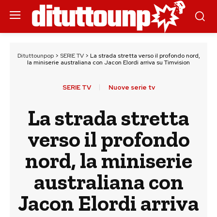
Dituttounpop
>
SERIE TV
>
La strada stretta verso il profondo nord,
la miniserie australiana con Jacon Elordi arriva su Timvision
SERIE TV
Nuove serie tv
La strada stretta
verso il profondo
nord, la miniserie
australiana con
Jacon Elordi arriva