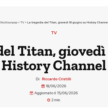
Dituttounpop
>
TV
>
La tragedia del Titan, giovedì 18 giugno su History Channe
TV
del Titan, giovedì
History Channel
Di:
Riccardo Cristilli
18/06/2026
Aggiornato il:
15/06/2026
2
min.