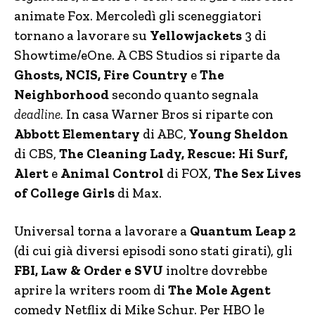
animate Fox. Mercoledì gli sceneggiatori
tornano a lavorare su
Yellowjackets
3 di
Showtime/eOne. A CBS Studios si riparte da
Ghosts, NCIS, Fire Country
e
The
Neighborhood
secondo quanto segnala
deadline.
In casa Warner Bros si riparte con
Abbott Elementary
di ABC,
Young Sheldon
di CBS,
The Cleaning Lady, Rescue: Hi Surf,
Alert
e
Animal Control
di FOX,
The Sex Lives
of College Girls
di Max.
Universal torna a lavorare a
Quantum Leap 2
(di cui già diversi episodi sono stati girati), gli
FBI, Law & Order e SVU
inoltre dovrebbe
aprire la writers room di
The Mole Agent
comedy Netflix di Mike Schur. Per HBO le