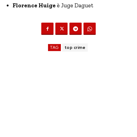
Florence Huige
è Juge Daguet
TAG
top crime