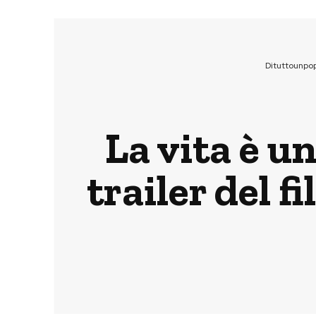
Dituttounpo
La vita è u
trailer del f