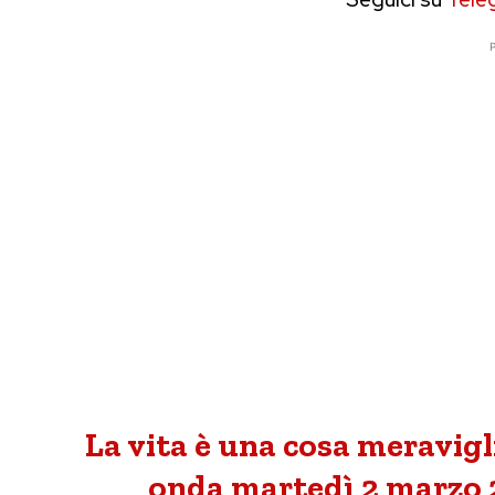
P
La vita è una cosa meravigli
onda martedì 2 marzo 20