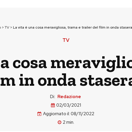
p
>
TV
>
La vita è una cosa meravigliosa, trama e trailer del film in onda staser
TV
na cosa meravigli
ilm in onda stase
Di:
Redazione
02/03/2021
Aggiornato il:
08/11/2022
2
min.