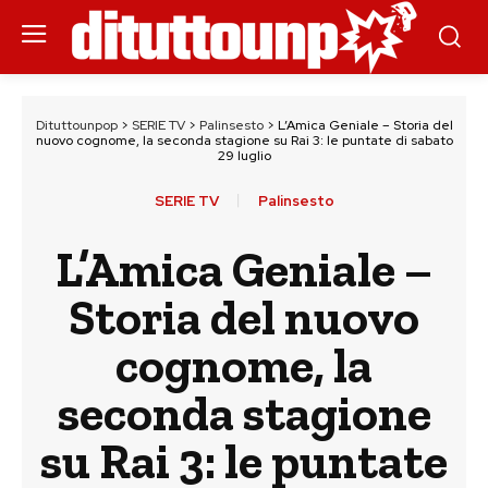
Dituttounpop
>
SERIE TV
>
Palinsesto
>
L’Amica Geniale – Storia del
nuovo cognome, la seconda stagione su Rai 3: le puntate di sabato
29 luglio
SERIE TV
Palinsesto
L’Amica Geniale –
Storia del nuovo
cognome, la
seconda stagione
su Rai 3: le puntate