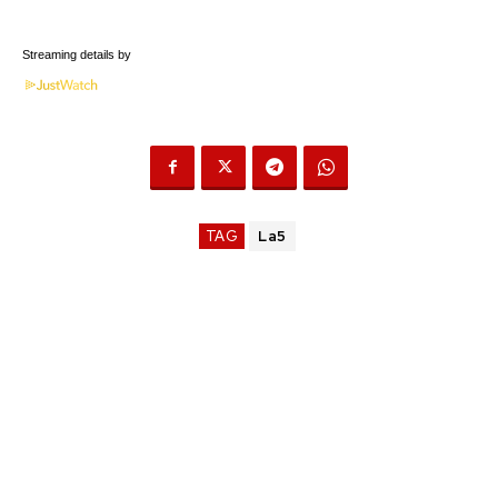
Streaming details by
TAG
La5