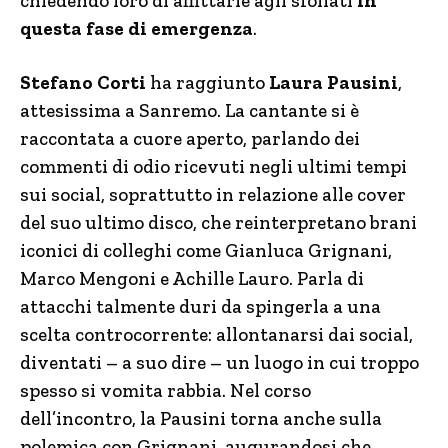
chiedendo loro di affittarle agli sfollati
in
questa fase di emergenza
.
Stefano Corti
ha raggiunto
Laura Pausini
,
attesissima a Sanremo. La cantante si è
raccontata a cuore aperto, parlando dei
commenti di odio ricevuti negli ultimi tempi
sui social, soprattutto in relazione alle cover
del suo ultimo disco, che reinterpretano brani
iconici di colleghi come Gianluca Grignani,
Marco Mengoni e Achille Lauro. Parla di
attacchi talmente duri da spingerla a una
scelta controcorrente: allontanarsi dai social,
diventati – a suo dire – un luogo in cui troppo
spesso si vomita rabbia. Nel corso
dell’incontro, la Pausini torna anche sulla
polemica con Grignani, augurandosi che