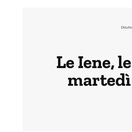
Ditutt
Le Iene, l
martedì