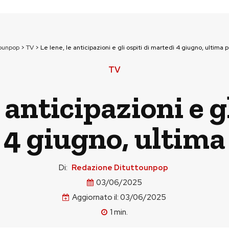
ounpop
>
TV
>
Le Iene, le anticipazioni e gli ospiti di martedì 4 giugno, ultima 
TV
e anticipazioni e gl
 4 giugno, ultima
Di:
Redazione Dituttounpop
03/06/2025
Aggiornato il:
03/06/2025
1
min.