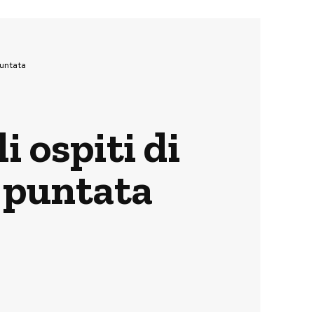
puntata
i ospiti di
 puntata