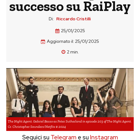
successo su RaiPlay
Di:
Riccardo Cristilli
25/01/2025
Aggiornato il:
25/01/2025
2
min.
The Night Agent. Gabriel Basso as Peter Sutherland in episode 203 of The Night Agent.
Cr. Christopher Saunders/Netflix © 2024
Seguici su
Telegram
e su
Instagram