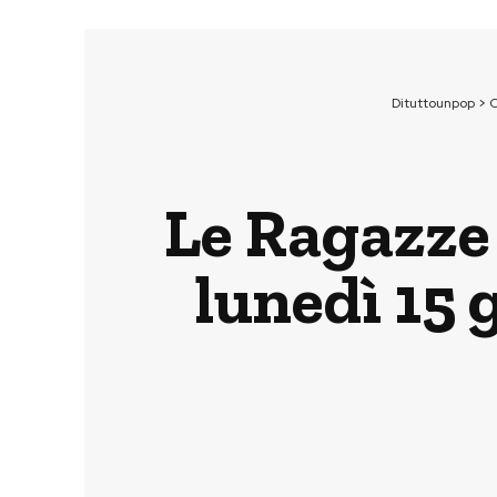
Dituttounpop
>
C
Le Ragazze d
lunedì 15