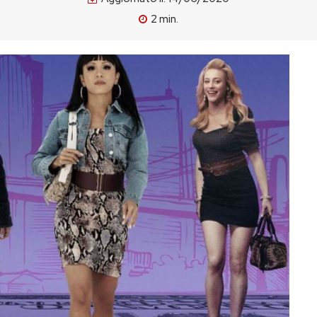
2
min.