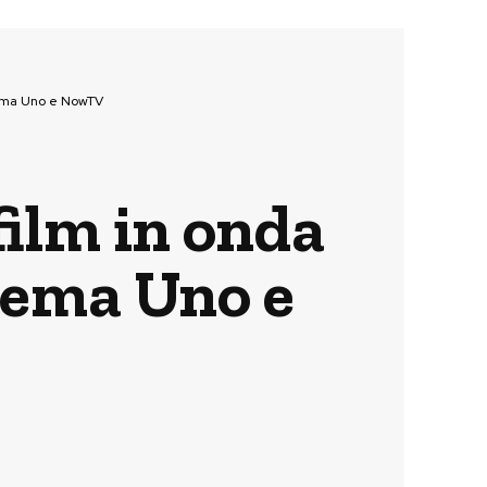
inema Uno e NowTV
film in onda
nema Uno e