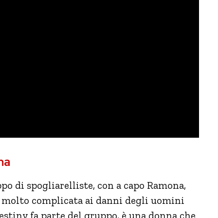
ma
uppo di spogliarelliste, con a capo Ramona,
 molto complicata ai danni degli uomini
Destiny fa parte del gruppo, è una donna che