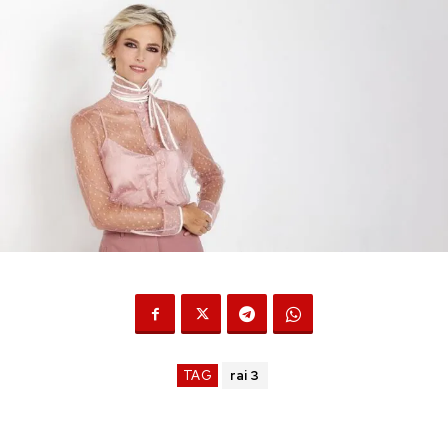
TAG
rai 3