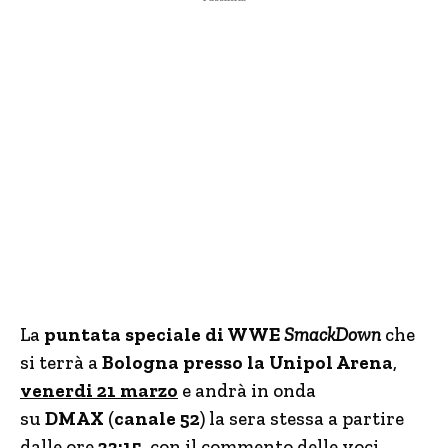
La
puntata speciale di WWE
SmackDown
che
si terrà a
Bologna presso la Unipol Arena
,
venerdi 21 marzo
e andrà in onda
su
DMAX
(
canale 52
) la sera stessa a partire
dalle ore
23:15
,
con il commento delle voci