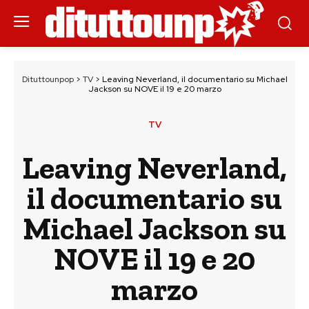
Dituttounpop
>
TV
>
Leaving Neverland, il documentario su Michael
Jackson su NOVE il 19 e 20 marzo
TV
Leaving Neverland,
il documentario su
Michael Jackson su
NOVE il 19 e 20
marzo