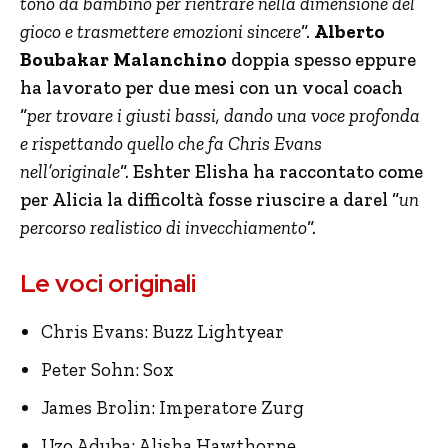
tono da bambino per rientrare nella dimensione del
gioco e trasmettere emozioni sincere
“.
Alberto
Boubakar Malanchino
doppia spesso eppure
ha lavorato per due mesi con un vocal coach
“
per trovare i giusti bassi, dando una voce profonda
e rispettando quello che fa Chris Evans
nell’originale
“. Eshter Elisha ha raccontato come
per Alicia la difficoltà fosse riuscire a darel “
un
percorso realistico di invecchiamento
“.
Le voci originali
Chris Evans: Buzz Lightyear
Peter Sohn: Sox
James Brolin: Imperatore Zurg
Uzo Aduba: Alisha Hawthorne