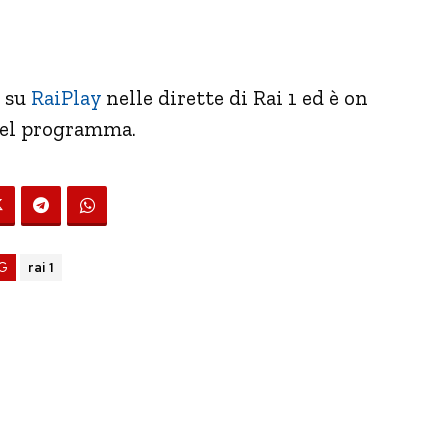
g su
RaiPlay
nelle dirette di Rai 1 ed è on
del programma.
G
rai 1