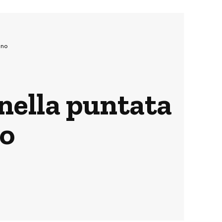
gno
 nella puntata
no