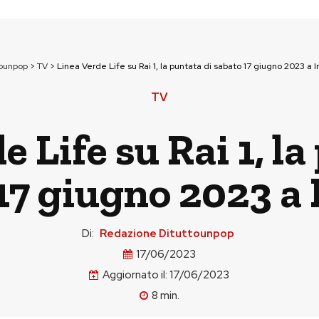
tounpop
>
TV
>
Linea Verde Life su Rai 1, la puntata di sabato 17 giugno 2023 a 
TV
e Life su Rai 1, la
17 giugno 2023 a
Di:
Redazione Dituttounpop
17/06/2023
Aggiornato il:
17/06/2023
8
min.