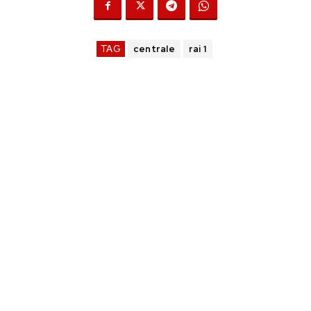
TAG
centrale
rai 1