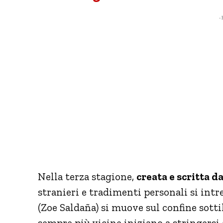
- 
Nella terza stagione,
creata e scritta 
stranieri e tradimenti personali si intr
(Zoe Saldaña) si muove sul confine sott
sempre più vicine iniziano a stringers