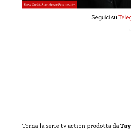
Photo Credit: Ryan Green/Paramount+.
Seguici su
Tele
P
Torna la serie tv action prodotta da
Tayl