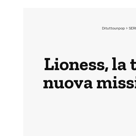
Dituttounpop
>
SERI
Lioness, la
nuova miss