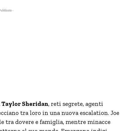
Pubblicità -
da Taylor Sheridan
, reti segrete, agenti
ecciano tra loro in una nuova escalation. Joe
ile tra dovere e famiglia, mentre minacce
i attorno al suo mondo. Emergono indizi