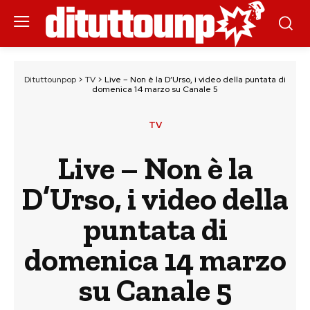
Dituttounpop
>
TV
>
Live – Non è la D’Urso, i video della puntata di
domenica 14 marzo su Canale 5
TV
Live – Non è la
D’Urso, i video della
puntata di
domenica 14 marzo
su Canale 5