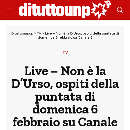
Dituttounpop
>
TV
>
Live – Non è la D’Urso, ospiti della puntata di
domenica 6 febbraio su Canale 5
TV
Live – Non è la
D’Urso, ospiti della
puntata di
domenica 6
febbraio su Canale