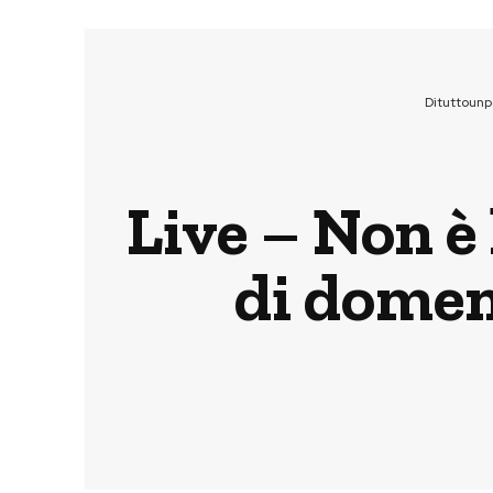
Dituttoun
Live – Non è 
di domen