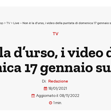
pop
>
TV
>
Live – Non è la d’urso, i video della puntata di domenica 17 gennaio 
TV
la d’urso, i video
ica 17 gennaio su
Di:
Redazione
18/01/2021
Aggiornato il:
08/11/2022
1
min.