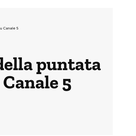
su Canale 5
 della puntata
 Canale 5