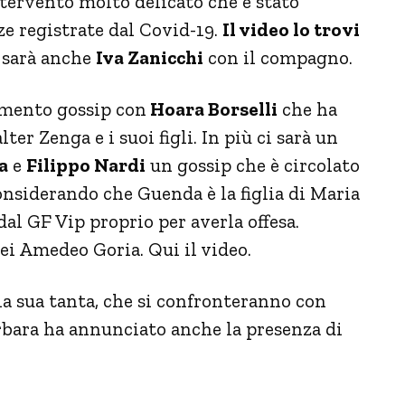
ntervento molto delicato che è stato
ze registrate dal Covid-19.
Il video lo trovi
i sarà anche
Iva Zanicchi
con il compagno.
omento gossip con
Hoara Borselli
che ha
ter Zenga e i suoi figli. In più ci sarà un
a
e
Filippo Nardi
un gossip che è circolato
considerando che Guenda è la figlia di Maria
dal GF Vip proprio per averla offesa.
lei Amedeo Goria. Qui il video.
a sua tanta, che si confronteranno con
rbara ha annunciato anche la presenza di