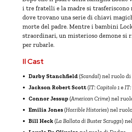
i tre fratelli e la madre si trasferiscono
dove trovano una serie di chiavi magich
morte del padre. Mentre i bambini Locke
straordinari, un misterioso demone si r
per rubarle.
Il Cast
Darby Stanchfield
(
Scandal
) nel ruolo d
Jackson Robert Scott
(
IT: Capitolo 1
e
IT:
Connor Jessup
(
American Crime
) nel ruol
Emilia Jones
(
Horrible Histories
) nel ruol
Bill Heck
(
La Ballata di Buster Scruggs
) ne