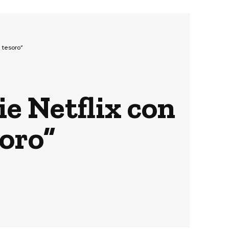
l tesoro”
rie Netflix con
soro”