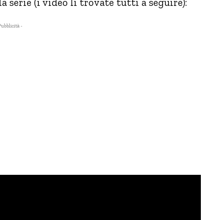
 serie (i video li trovate tutti a seguire):
Pubblicità -