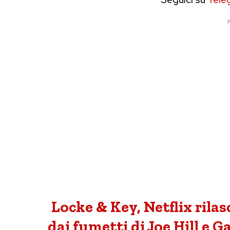
P
Locke & Key, Netflix rilasci
dai fumetti di Joe Hill e G