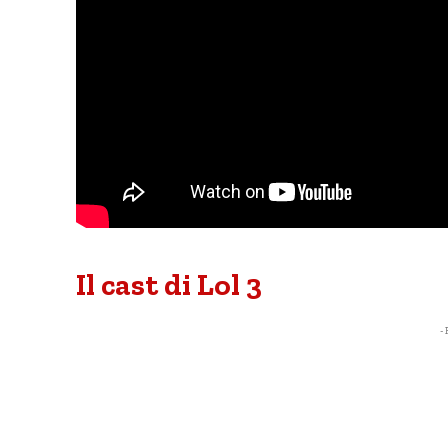
Il cast di Lol 3
- 