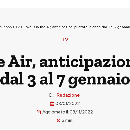
tounpop
>
TV
>
Love is in the Air, anticipazioni puntate in onda dal 3 al 7 genna
TV
e Air, anticipazio
dal 3 al 7 gennai
Di:
Redazione
03/01/2022
Aggiornato il:
08/11/2022
3
min.