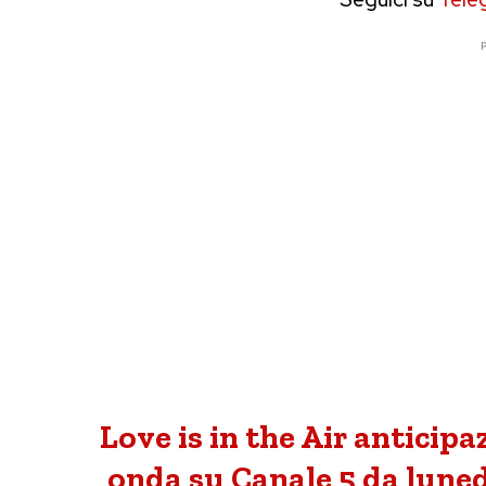
P
Love is in the Air anticipa
onda su Canale 5 da luned