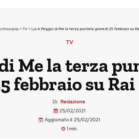
tuttounpop
>
TV
>
Lui è Peggio di Me la terza puntata giovedì 25 febbraio su Ra
TV
 di Me la terza pu
5 febbraio su Rai
Di:
Redazione
25/02/2021
Aggiornato il:
25/02/2021
1
min.