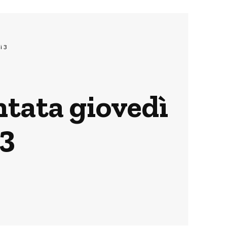
i 3
ntata giovedì
 3