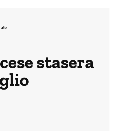
uglio
ncese stasera
glio