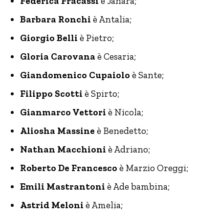
Federica Fracassi
è Janara;
Barbara Ronchi
è Antalia;
Giorgio Belli
è Pietro;
Gloria Carovana
è Cesaria;
Giandomenico Cupaiolo
è Sante;
Filippo Scotti
è Spirto;
Gianmarco Vettori
è Nicola;
Aliosha Massine
è Benedetto;
Nathan Macchioni
è Adriano;
Roberto De Francesco
è Marzio Oreggi;
Emili Mastrantoni
è Ade bambina;
Astrid Meloni
è Amelia;