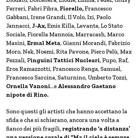
Ferreri, Fabri Fibra,
Fiorello,
Francesco
Gabbani, Irene Grandi, Il Volo, Izi, Paolo
Jannacci,
J-Ax,
Emis Killa, Levante, Lo Stato
Sociale, Fiorella Mannoia, Marracash, Marco
Masini,
Ermal Meta
, Gianni Morandi, Fabrizio
Moro, Nek, Noemi, Rita Pavone, Piero Pelù, Max
Pezzali, P
inguini Tattici Nucleari
, Pupo, Raf,
Eros Ramazzotti, Francesco Renga, Samuel,
Francesco Sarcina, Saturnino, Umberto Tozzi,
Ornella Vanoni
…e
Alessandro Gaetano
nipote di Rino.
Sono questi gli artisti che hanno accettano la
sfida e che si schierano, ancora una volta a
fianco dei più fragili,
registrando ‘a distanza’
una versione corale di “Ma il cielo è sempre