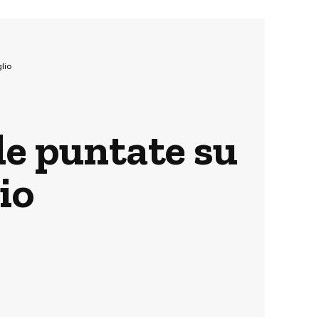
lio
le puntate su
io