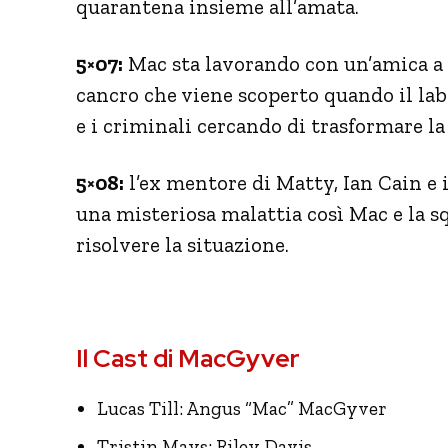
quarantena insieme all’amata.
5×07:
Mac sta lavorando con un’amica a
cancro che viene scoperto quando il lab
e i criminali cercando di trasformare l
5×08:
l’ex mentore di Matty, Ian Cain e i
una misteriosa malattia così Mac e la sq
risolvere la situazione.
Il Cast di MacGyver
Lucas Till: Angus “Mac” MacGyver
Tristin Mays: Riley Davis