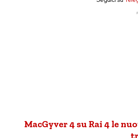
P
MacGyver 4 su Rai 4 le nuov
t