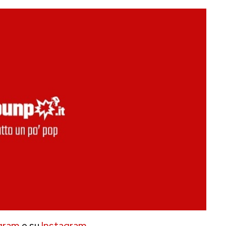
gram
e su
Instagram