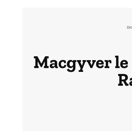
Di
Macgyver le 
R