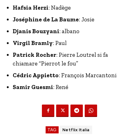
Hafsia Herzi
: Nadège
Joséphine de La Baume
: Josie
Djanis Bouzyani
: albano
Virgil Bramly
: Paul
Patrick Rocher
: Pierre Loutrel si fa
chiamare “Pierrot le fou”
Cédric Appietto
: François Marcantoni
Samir Guesmi
: René
TAG
Netflix Italia