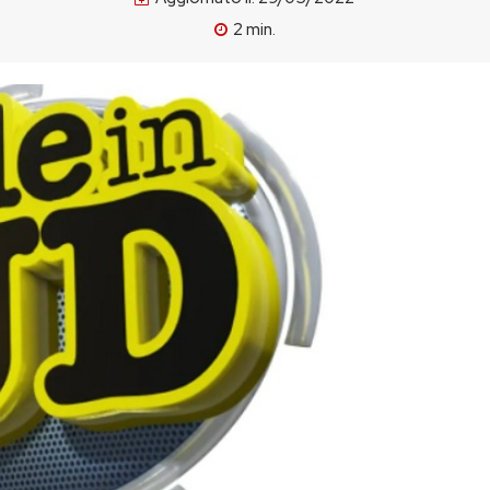
2
min.