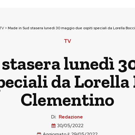
TV
>
Made in Sud stasera lunedì 30 maggio due ospiti speciali da Lorella Boc
TV
 stasera lunedì 3
peciali da Lorella
Clementino
Di:
Redazione
30/05/2022
Aggiornato il:
29/05/2022