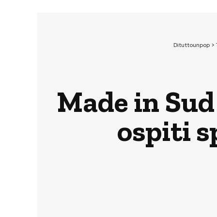
Dituttounpop
>
Made in Sud
ospiti s