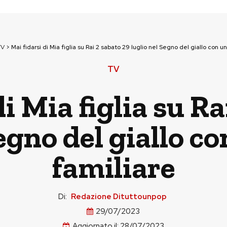
TV
>
Mai fidarsi di Mia figlia su Rai 2 sabato 29 luglio nel Segno del giallo con un 
TV
di Mia figlia su Ra
egno del giallo co
familiare
Di:
Redazione Dituttounpop
29/07/2023
Aggiornato il:
28/07/2023