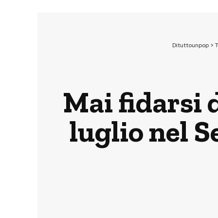
Dituttounpop
>
Mai fidarsi 
luglio nel S