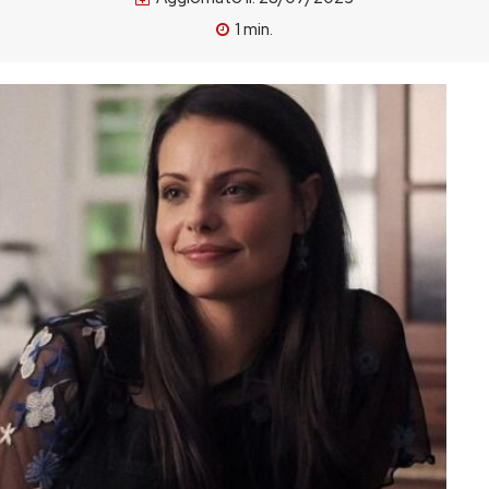
1
min.