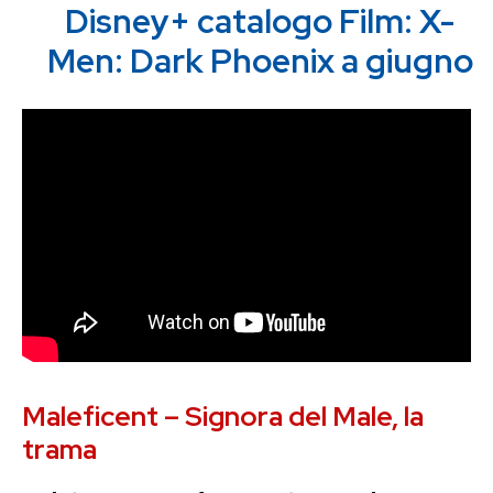
Disney+ catalogo Film: X-
Men: Dark Phoenix a giugno
Maleficent – Signora del Male, la
trama