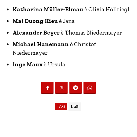
Katharina Müller-Elmau
è Olivia Höllriegl
Mai Duong Kieu
è Jana
Alexander Beyer
è Thomas Niedermayer
Michael Hanemann
è Christof
Niedermayer
Inge Maux
è Ursula
TAG
La5