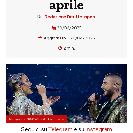
aprile
Di:
Redazione Dituttounpop
20/04/2025
Aggiornato il:
20/04/2025
2
min.
Photography_DIGITAL_still Sky/Universal
Seguici su
Telegram
e su
Instagram