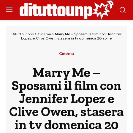
Dituttounpop
>
Cinema
>
Marry Me – Sposami il film con Jennifer
Lopez e Clive Owen, stasera in tv domenica 20 aprile
Cinema
Marry Me –
Sposami il film con
Jennifer Lopez e
Clive Owen, stasera
in tv domenica 20