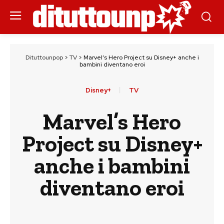
Dituttounpop
>
TV
>
Marvel’s Hero Project su Disney+ anche i
bambini diventano eroi
Disney+
TV
Marvel’s Hero
Project su Disney+
anche i bambini
diventano eroi